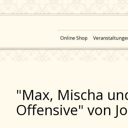
Online Shop
Veranstaltunge
"Max, Mischa und
Offensive" von J